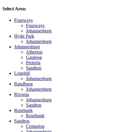
Select Area
:
Fourways
Fourways
Johannesburg
Hyde Park
Johannesburg
Johannesburg
Alberton
Gauteng
Pretoria
Sandton
Lonehill
Johannesburg
Randburg
Johannesburg
Rivonia
Johannesburg
Sandton
Rosebank
Rosebank
Sandton
Centurion
Johannesburg