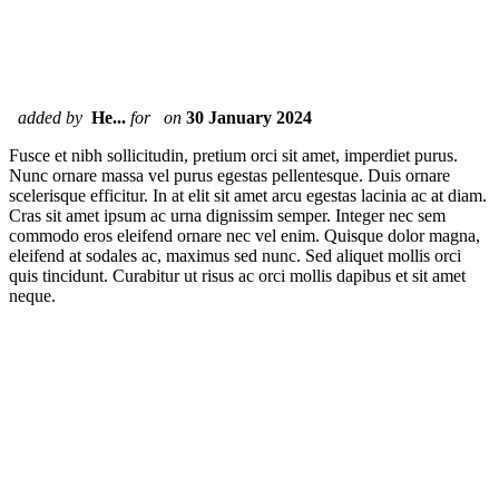
added by
He...
for
on
30 January 2024
Fusce et nibh sollicitudin, pretium orci sit amet, imperdiet purus.
Nunc ornare massa vel purus egestas pellentesque. Duis ornare
scelerisque efficitur. In at elit sit amet arcu egestas lacinia ac at diam.
Cras sit amet ipsum ac urna dignissim semper. Integer nec sem
commodo eros eleifend ornare nec vel enim. Quisque dolor magna,
eleifend at sodales ac, maximus sed nunc. Sed aliquet mollis orci
quis tincidunt. Curabitur ut risus ac orci mollis dapibus et sit amet
neque.