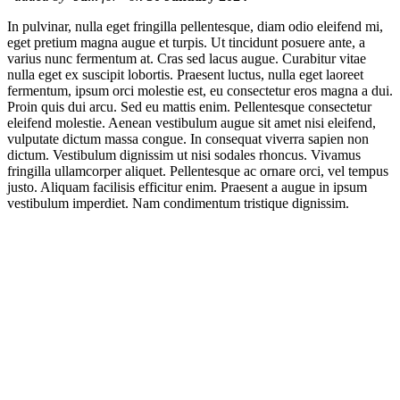
In pulvinar, nulla eget fringilla pellentesque, diam odio eleifend mi,
eget pretium magna augue et turpis. Ut tincidunt posuere ante, a
varius nunc fermentum at. Cras sed lacus augue. Curabitur vitae
nulla eget ex suscipit lobortis. Praesent luctus, nulla eget laoreet
fermentum, ipsum orci molestie est, eu consectetur eros magna a dui.
Proin quis dui arcu. Sed eu mattis enim. Pellentesque consectetur
eleifend molestie. Aenean vestibulum augue sit amet nisi eleifend,
vulputate dictum massa congue. In consequat viverra sapien non
dictum. Vestibulum dignissim ut nisi sodales rhoncus. Vivamus
fringilla ullamcorper aliquet. Pellentesque ac ornare orci, vel tempus
justo. Aliquam facilisis efficitur enim. Praesent a augue in ipsum
vestibulum imperdiet. Nam condimentum tristique dignissim.