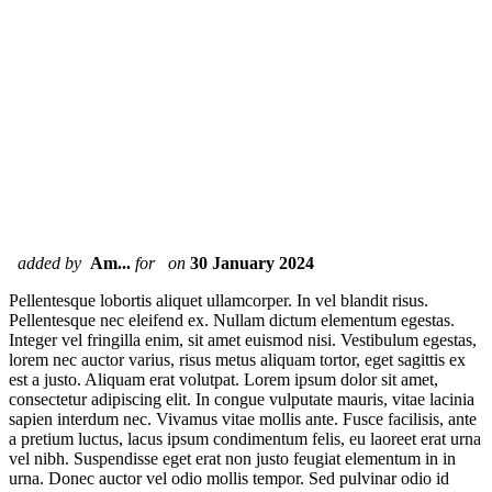
added by
Am...
for
on
30 January 2024
Pellentesque lobortis aliquet ullamcorper. In vel blandit risus.
Pellentesque nec eleifend ex. Nullam dictum elementum egestas.
Integer vel fringilla enim, sit amet euismod nisi. Vestibulum egestas,
lorem nec auctor varius, risus metus aliquam tortor, eget sagittis ex
est a justo. Aliquam erat volutpat. Lorem ipsum dolor sit amet,
consectetur adipiscing elit. In congue vulputate mauris, vitae lacinia
sapien interdum nec. Vivamus vitae mollis ante. Fusce facilisis, ante
a pretium luctus, lacus ipsum condimentum felis, eu laoreet erat urna
vel nibh. Suspendisse eget erat non justo feugiat elementum in in
urna. Donec auctor vel odio mollis tempor. Sed pulvinar odio id