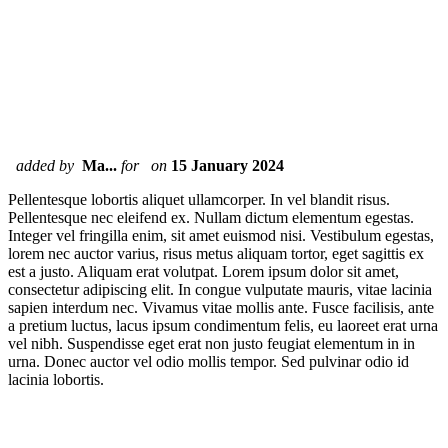
added by
Ma...
for
on
15 January 2024
Pellentesque lobortis aliquet ullamcorper. In vel blandit risus.
Pellentesque nec eleifend ex. Nullam dictum elementum egestas.
Integer vel fringilla enim, sit amet euismod nisi. Vestibulum egestas,
lorem nec auctor varius, risus metus aliquam tortor, eget sagittis ex
est a justo. Aliquam erat volutpat. Lorem ipsum dolor sit amet,
consectetur adipiscing elit. In congue vulputate mauris, vitae lacinia
sapien interdum nec. Vivamus vitae mollis ante. Fusce facilisis, ante
a pretium luctus, lacus ipsum condimentum felis, eu laoreet erat urna
vel nibh. Suspendisse eget erat non justo feugiat elementum in in
urna. Donec auctor vel odio mollis tempor. Sed pulvinar odio id
lacinia lobortis.